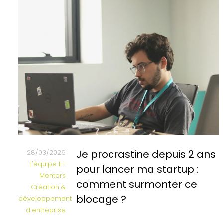
Je procrastine depuis 2 ans
28/03/2026
L'équipe E-
pour lancer ma startup :
Mentors
comment surmonter ce
Création &
blocage ?
développement
d'entreprise