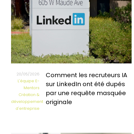
Comment les recruteurs IA
20/05/2026
L'équipe E-
sur LinkedIn ont été dupés
Mentors
par une requête masquée
Création &
originale
développement
d'entreprise