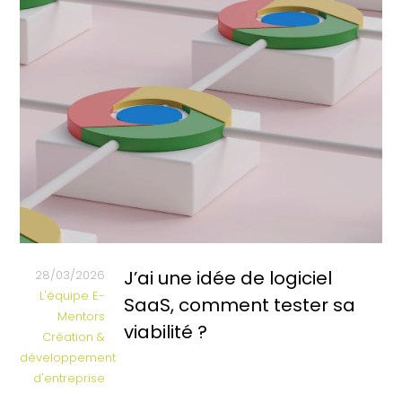
J’ai une idée de logiciel
28/03/2026
L'équipe E-
SaaS, comment tester sa
Mentors
viabilité ?
Création &
développement
d'entreprise