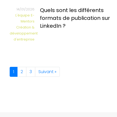
Quels sont les différents
14/01/2026
L'équipe E-
formats de publication sur
Mentors
LinkedIn ?
Création &
développement
d'entreprise
1
2
3
Suivant »